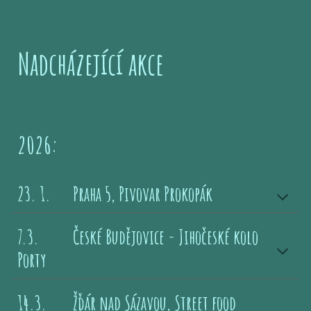
Nadcházející akce
202
6
:
2
3
. 1.
Praha 5, Pivovar Prokopák
7
.
3
.
České Budějovice - Jihočeské kolo
Porty
14
.3.
Žďár nad Sázavou, Street food