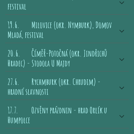
festival
19.6.
Milovice (okr. Nymburk), Domov
Mladá
,
festival
20.6.
Číměř-Potočná (okr. Jindřichů
Hradec) - Stodola U Majdy
2
7
.6.
Rychmburk
(okr.
Chrudim) -
hradní slavnosti
17.7.
Ozvěny prázdnin - hrad Orlík u
Humpolce