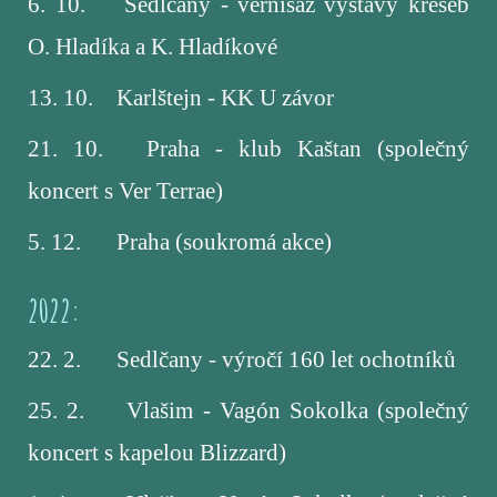
6. 10.
Sedlčany - vernisáž výstavy kreseb
O. Hladíka a K. Hladíkové
13. 10.
Karlštejn - KK U závor
21. 10.
Praha - klub Kaštan (společný
koncert s Ver Terrae)
5. 12.
Praha (soukromá akce)
2022:
22. 2.
Sedlčany - v
ýročí 160 let ochotníků
25. 2.
Vlašim
- Vagón Sokolka
(společný
koncert s kapelou Blizzard)