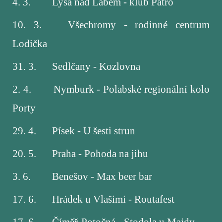
4. 3.
Lysá nad Labem - klub Patro
10. 3.
Všechromy - rodinné centrum
Lodička
31. 3.
Sedlčany - Kozlovna
2. 4.
Nymburk - Polabské regionální kolo
Porty
29. 4.
Písek - U šesti strun
20. 5.
Praha - Pohoda na jihu
3. 6.
Benešov - Max beer bar
17. 6.
Hrádek u Vlašimi - Routafest
17. 6.
Číměř-Potočná - Stodola u Majdy