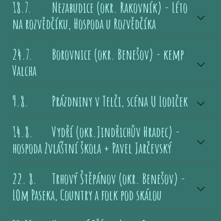
18.7.
Nezabudice (okr. Rakovník) - Léto
na rozvědčíku, Hospoda u Rozvědčíka
24
.7.
Borovnice
(okr.
Benešov
) -
kemp
Valcha
9
.
8
.
Prázdniny v Telči, scéna U Lodiček
14
.
8
.
Vydří
(okr.
Jindřichův Hradec
) -
hospoda Zvláštní škola + Pavel Jarčevský
22. 8.
Trhový Štěpánov (okr. Benešov) -
LOm Paseka, Country a folk pod skálou