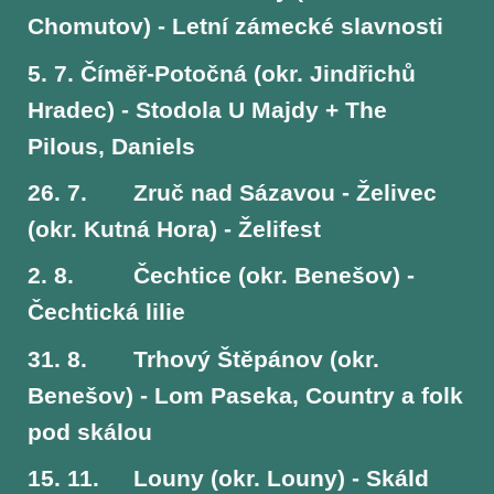
Chomutov) - Letní zámecké slavnosti
5. 7.
Číměř-Potočná (okr. Jindřichů
Hradec) - Stodola U Majdy + The
Pilous, Daniels
26. 7.
Zruč nad Sázavou - Želivec
(okr. Kutná Hora) - Želifest
2. 8.
Čechtice (okr. Benešov) -
Čechtická lilie
31. 8.
Trhový Štěpánov (okr.
Benešov) - Lom Paseka, Country a folk
pod skálou
15. 11.
Louny (okr. Louny) - Skáld