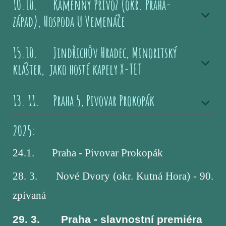
10
.
10
.
Kamenný Přívoz (okr. Praha-
západ), Hospoda U Vemenáče
15.10.
Jindřichův Hradec, Minoritský
klášter, jako hosté kapely X-TET
1
3. 11
.
Praha 5, Pivovar Prokopák
2025:
24.1. Praha - Pivovar Prokopák
28. 3.
Nové Dvory (okr. Kutná Hora) - 90.
zpívaná
29. 3.
Praha - slavnostní premiéra