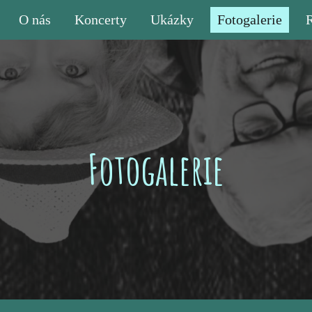
O nás
Koncerty
Ukázky
Fotogalerie
ip to main content
Skip to navigat
Fotogalerie