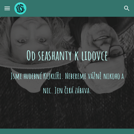
Skip to main content
Skip to navigation
Od seashanty k lidovce
Jsme hudební Kejklíři. Nebereme vážně nikoho a
nic. Jen čirá zábava.