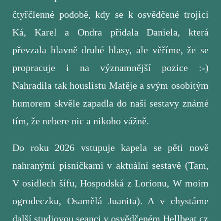
čtyřčlenné podobě, kdy se k osvědčené trojici
Ká, Karel a Ondra přidala Daniela, která
převzala hlavně druhé hlasy, ale věříme, že se
propracuje i na významnější pozice :-)
Nahradila tak houslistu Matěje a svým osobitým
humorem skvěle zapadla do naší sestavy známé
tím, že nebere nic a nikoho vážně.
Do roku 2026 vstupuje kapela se pěti nově
nahranými písničkami v aktuální sestavě (Tam,
V osidlech šífu, Hospodská z Lorionu, W moim
ogrodeczku, Osamělá Juanita). A v chystáme
další studiovou seanci v osvědčeném Hellbeat.cz